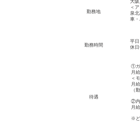
大阪
＜ア
勤務地
泉北
車・
平日
勤務時間
休日
①
月給
＜
月給
（勤
待遇
②
月給
​※