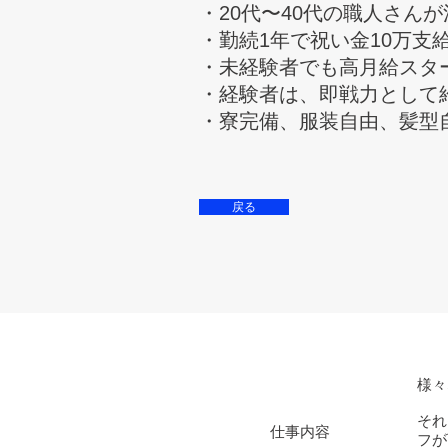
・20代〜40代の職人さん
・勤続1年で祝い金10万支
・未経験者でも高月給スタ
・経験者は、即戦力として
・寮完備、服装自由、髪型
戻る
様々
それ
​仕事内容
フが