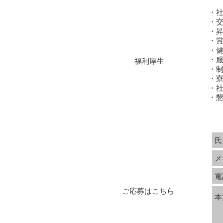
・
・
・昇
・賞
・
・服
福利厚生
・
・
・
・
ご応募はこちら