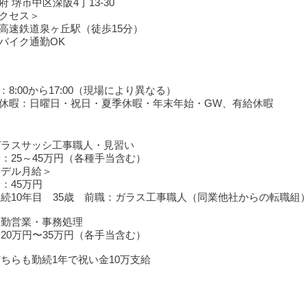
府 堺
市中区深阪4丁
13-30
クセス＞
高速鉄道泉ヶ丘駅（徒歩15分）
バイク通勤OK
：8:00から17:00（現場により異なる）
休暇：日曜日・祝日・夏季休暇・年末年始・GW、有給休暇
ガラスサッシ工事職人・見習い
：25～45万円（各種手当含む）
モデル月給＞
：45万円
続10年目 35歳 前職：ガラス工事職人（同業他社からの転職組
内勤営業・事務処理
20万円〜35万円（各手当含む）
どちらも勤続1年で祝い金10万支給