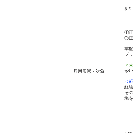
また
①
②
​学
ブラ
＜
今
雇用形態・対象
＜
経
そ
場を